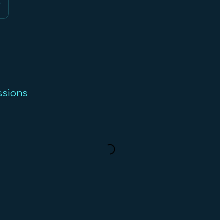
0
sions