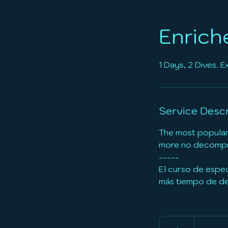
Enrich
1 Days, 2 Dives. 
Service Descr
The most popular 
more no decompres
-----
El curso de espec
más tiempo de de
390
euros