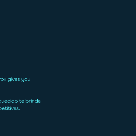
rox gives you
quecido te brinda
etitivas.