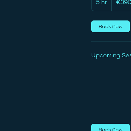
5 hr
5
€39
h
r
Book Now
Upcoming Ses
Book Now