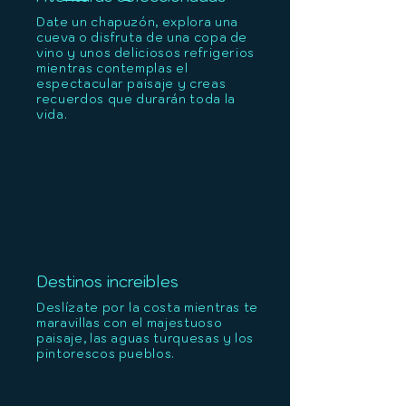
Date un chapuzón, explora una
cueva o disfruta de una copa de
vino y unos deliciosos refrigerios
mientras contemplas el
espectacular paisaje y creas
recuerdos que durarán toda la
vida.
Destinos increibles
Deslízate por la costa mientras te
maravillas con el majestuoso
paisaje, las aguas turquesas y los
pintorescos pueblos.