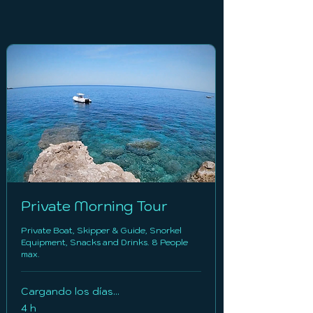
Private Morning Tour
Private Boat, Skipper & Guide, Snorkel
Equipment, Snacks and Drinks. 8 People
max.
Cargando los días...
4 h