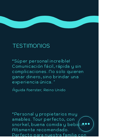
TESTIMONIOS
“Súper personal increíble!
Comunicación fácil, rápida y sin
complicaciones. No solo quieren
ganar dinero, sino brindar una
experiencia única. "
Águida Foerster, Reino Unido
“Personal y propietarios muy
amables. Tour perfecto, con
snorkel, buena comida y bebidas.
Altamente recomendado.
Perfecto para nuestra familia con