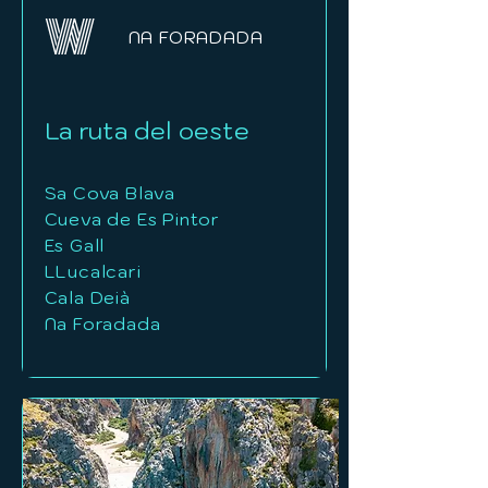
W
NA FORADADA
La ruta del oeste
Sa Cova Blava
Cueva de Es Pintor
Es Gall
LLucalcari
Cala Deià
Na Foradada