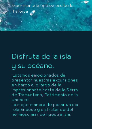
Experimenta la belleza oculta de
Mallorca
Disfruta de la isla
y su océano.
¡Estamos emocionados de
presentar nuestras excursiones
en barco a lo largo de la
impresionante costa de la Serra
de Tramuntana, Patrimonio de la
Unesco!
La mejor manera de pasar un dia
relajándose y disfrutando del
hermoso mar de nuestra isla.