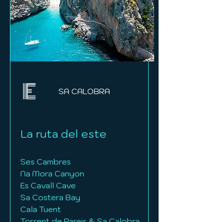
E
SA CALOBRA
La ruta del este
Ses Cambres
Na Mora Canyon
Es Cavall Cave
Sa Costera Bay
Cala Tuent
Torrent de Pareis & Sa Calobra